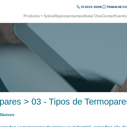
15 3033-8008
TRABALHE C
Produtos
Sobre
Representantes
Alutal OneCenter
Evento
pares > 03 - Tipos de Termopare
Básicos