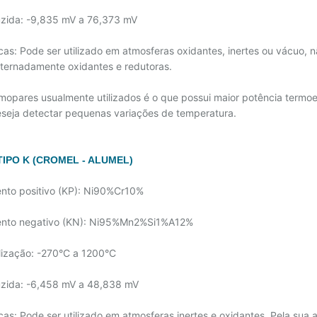
duzida: -9,835 mV a 76,373 mV
icas: Pode ser utilizado em atmosferas oxidantes, inertes ou vácuo, 
lternadamente oxidantes e redutoras.
mopares usualmente utilizados é o que possui maior potência termoe
seja detectar pequenas variações de temperatura.
IPO K (CROMEL - ALUMEL)
nto positivo (KP): Ni90%Cr10%
ento negativo (KN): Ni95%Mn2%Si1%A12%
ilização: -270°C a 1200°C
duzida: -6,458 mV a 48,838 mV
icas: Pode ser utilizado em atmosferas inertes e oxidantes. Pela sua a