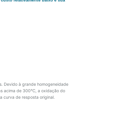
 custo relativamente baixo e sua
oras. Devido à grande homogeneidade
as acima de 300°C, a oxidação do
a curva de resposta original.