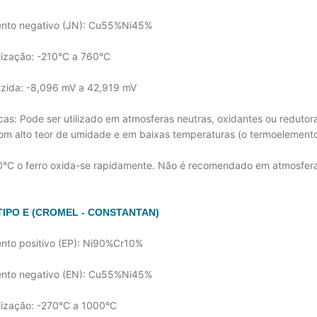
ento negativo (JN): Cu55%Ni45%
ilização: -210°C a 760°C
duzida: -8,096 mV a 42,919 mV
ticas: Pode ser utilizado em atmosferas neutras, oxidantes ou redut
om alto teor de umidade e em baixas temperaturas (o termoelemento
°C o ferro oxida-se rapidamente. Não é recomendado em atmosfera
IPO E (CROMEL - CONSTANTAN)
nto positivo (EP): Ni90%Cr10%
ento negativo (EN): Cu55%Ni45%
ilização: -270°C a 1000°C