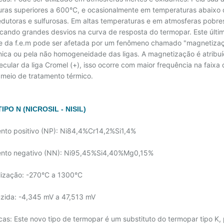
ras superiores a 600°C, e ocasionalmente em temperaturas abaixo d
edutoras e sulfurosas. Em altas temperaturas e em atmosferas pobre
cando grandes desvios na curva de resposta do termopar. Este último
de da f.e.m pode ser afetada por um fenômeno chamado "magnetizaçã
ica ou pela não homogeneidade das ligas. A magnetização é atrib
ecular da liga Cromel (+), isso ocorre com maior frequência na faixa
 meio de tratamento térmico.
PO N (NICROSIL - NISIL)
nto positivo (NP): Ni84,4%Cr14,2%Si1,4%
ento negativo (NN): Ni95,45%Si4,40%Mg0,15%
ilização: -270°C a 1300°C
duzida: -4,345 mV a 47,513 mV
icas: Este novo tipo de termopar é um substituto do termopar tipo K, 