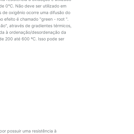
e 0°C. Não deve ser utilizado em
s de oxigênio ocorre uma difusão do
 efeito é chamado "green - root ".
o", através de gradientes térmicos,
uída à ordenação/desordenação da
 de 200 até 600 ºC. Isso pode ser
por possuir uma resistência à