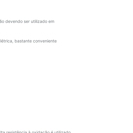
não devendo ser utilizado em
létrica, bastante conveniente
lta resistência à oxidação é utilizado