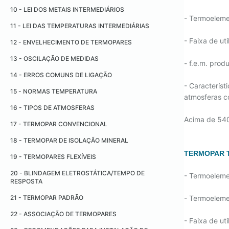
12 - DANIEL GABRIEL FAHRENHEIT
10 - LEI DOS METAIS INTERMEDIÁRIOS
13 - ANDERS CELSIUS
- Termoelem
11 - LEI DAS TEMPERATURAS INTERMEDIÁRIAS
14 - THOMAS JOHANN SEEBECK
- Faixa de ut
12 - ENVELHECIMENTO DE TERMOPARES
15 - JEAN CHARLES ATHANASE PELTIER
13 - OSCILAÇÃO DE MEDIDAS
- f.e.m. pro
16 - WILLIAN THOMSON (LORDE KELVIN)
14 - ERROS COMUNS DE LIGAÇÃO
17 - WILLIAM JOHN MACQUORN RANKINE
- Caracterís
15 - NORMAS TEMPERATURA
atmosferas c
18 - RENÉ-ANTOINE FERCHAULT DE RÉAUMUR
16 - TIPOS DE ATMOSFERAS
19 - MAX KARL ERNST LUDWIG PLANCK
Acima de 540
17 - TERMOPAR CONVENCIONAL
20 - FORÇA ELETROMOTRIZ
18 - TERMOPAR DE ISOLAÇÃO MINERAL
TERMOPAR T
19 - TERMOPARES FLEXÍVEIS
20 - BLINDAGEM ELETROSTÁTICA/TEMPO DE
- Termoeleme
RESPOSTA
21 - TERMOPAR PADRÃO
- Termoelem
22 - ASSOCIAÇÃO DE TERMOPARES
- Faixa de ut