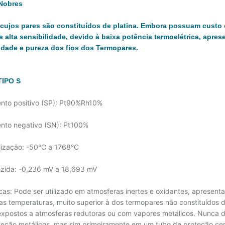
Nobres
cujos pares são constituídos de platina. Embora possuam custo 
e alta sensibilidade, devido à baixa potência termoelétrica, apre
dade e pureza dos fios dos Termopares.
IPO S
nto positivo (SP): Pt90%Rh10%
nto negativo (SN): Pt100%
ilização: -50°C a 1768°C
duzida: -0,236 mV a 18,693 mV
icas: Pode ser utilizado em atmosferas inertes e oxidantes, apresen
as temperaturas, muito superior à dos termopares não constituídos 
expostos a atmosferas redutoras ou com vapores metálicos. Nunca 
teção metálicos, mas sim primeiramente em um tubo de proteção cer