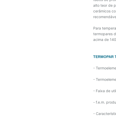
alto teor de
cerâmicos co
recomendáve
Para tempera
termopares d
acima de 140
TERMOPAR T
- Termoeleme
- Termoeleme
- Faixa de ut
- f.e.m. prod
- Característ