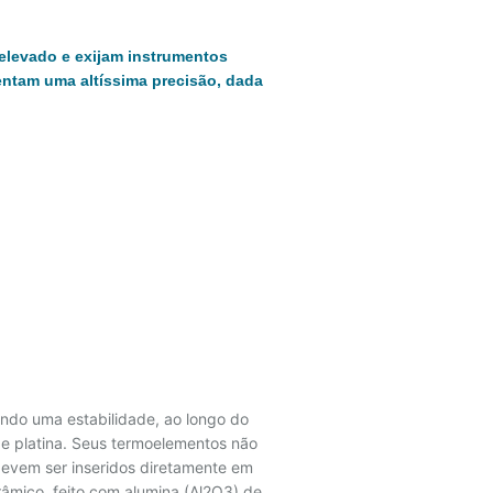
elevado e exijam instrumentos
sentam uma altíssima precisão, dada
tando uma estabilidade, ao longo do
de platina. Seus termoelementos não
devem ser inseridos diretamente em
âmico, feito com alumina (Al2O3) de