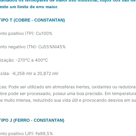
amados os termopares de maior uso industrial, cujos fios são de
mite um limite de erro maior.
IPO T (COBRE - CONSTANTAN)
nto positivo (TP): Cu100%
ento negativo (TN): Cu55%Ni45%
ilização: -270°C a 400°C
duzida: -6,258 mV a 20,872 mV
icas: Pode ser utilizado em atmosferas inertes, oxidantes ou redut
bre pode ser processado, possui uma boa precisão. Em temperatur
e muito intensa, reduzindo sua vida útil e provocando desvios em su
IPO J (FERRO - CONSTANTAN)
nto positivo (JP): Fe99,5%