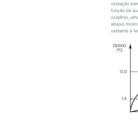
oxidação bem
12 - TOLERÂNCIA
função de su
oxigênio, uma
13 - TABELA DE CONVERSÃO RESISTÊNCIA X
TEMPERATURA
abaixo mostr
oxidante à t
14 - TEMPO DE RESPOSTA