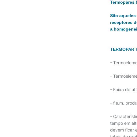
Termopares 
São aqueles 
receptores d
a homogenei
TERMOPAR T
- Termoeleme
- Termoeleme
- Faixa de ut
- f.e.m. pro
- Característ
tempo em alt
devem ficar 
tubos de pro