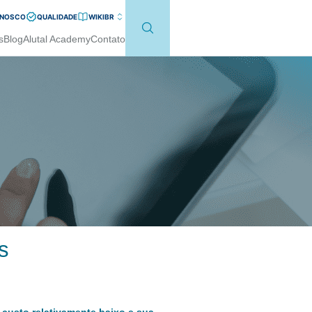
ONOSCO
QUALIDADE
WIKI
BR
s
Blog
Alutal Academy
Contato
s