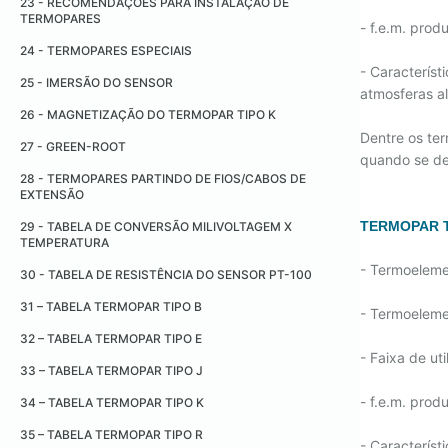
23 - RECOMENDAÇÕES PARA INSTALAÇÃO DE
TERMOPARES
- f.e.m. pro
24 - TERMOPARES ESPECIAIS
- Característ
25 - IMERSÃO DO SENSOR
atmosferas a
26 - MAGNETIZAÇÃO DO TERMOPAR TIPO K
Dentre os ter
27 - GREEN-ROOT
quando se de
28 - TERMOPARES PARTINDO DE FIOS/CABOS DE
EXTENSÃO
TERMOPAR T
29 - TABELA DE CONVERSÃO MILIVOLTAGEM X
TEMPERATURA
- Termoeleme
30 - TABELA DE RESISTÊNCIA DO SENSOR PT-100
31 – TABELA TERMOPAR TIPO B
- Termoelem
32 – TABELA TERMOPAR TIPO E
- Faixa de ut
33 – TABELA TERMOPAR TIPO J
- f.e.m. pro
34 – TABELA TERMOPAR TIPO K
35 – TABELA TERMOPAR TIPO R
- Característ