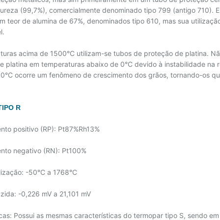
 pureza (99,7%), comercialmente denominado tipo 799 (antigo 710). 
m teor de alumina de 67%, denominados tipo 610, mas sua utilização
l.
turas acima de 1500°C utilizam-se tubos de proteção de platina. N
e platina em temperaturas abaixo de 0°C devido à instabilidade na 
0°C ocorre um fenômeno de crescimento dos grãos, tornando-os qu
IPO R
nto positivo (RP): Pt87%Rh13%
nto negativo (RN): Pt100%
ilização: -50°C a 1768°C
uzida: -0,226 mV a 21,101 mV
icas: Possui as mesmas características do termopar tipo S, sendo em 