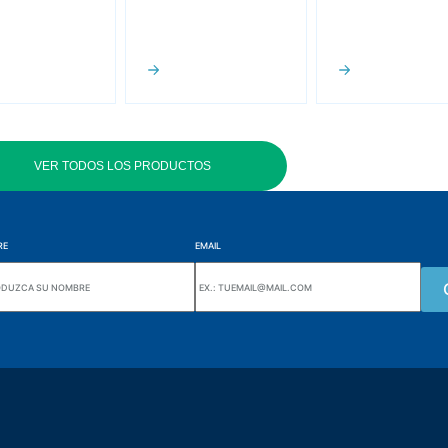
VER TODOS LOS PRODUCTOS
RE
EMAIL
Wiki Alutal
nes, 133 Jd. Ana Cláudia -
Sensores de temperatura
torantim / SP