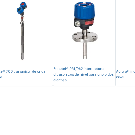
Echotel® 961/962 interruptores
se® 706 transmisor de onda
Aurora® in
ultrasónicos de nivel para uno o dos
da
nivel
alarmas