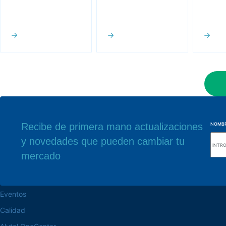
Recibe de primera mano actualizaciones
NOMB
y novedades que pueden cambiar tu
navegue por el sitio web
Nuestra sede
mercado
Acerca de la Alutal
Rua Sebastiana Nu
CEP 18.112-575 Vo
trabaje en la Alutal
Eventos
Calidad