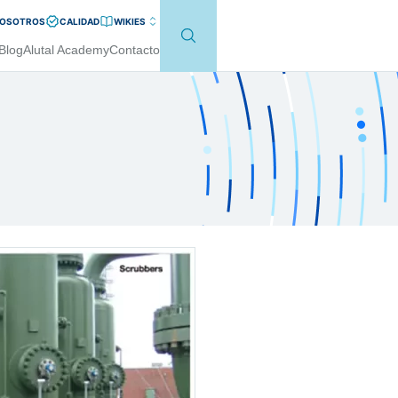
NOSOTROS
CALIDAD
WIKI
ES
Blog
Alutal Academy
Contacto