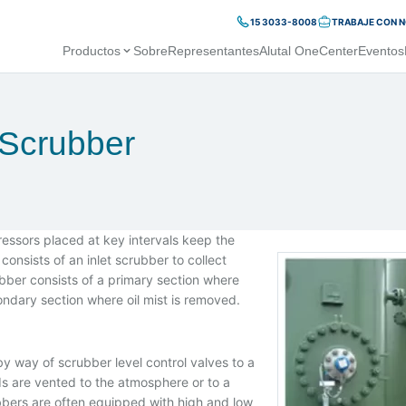
15 3033-8008
TRABAJE CON 
Productos
Sobre
Representantes
Alutal OneCenter
Eventos
Scrubber
ressors placed at key intervals keep the
consists of an inlet scrubber to collect
ubber consists of a primary section where
ondary section where oil mist is removed.
by way of scrubber level control valves to a
ds are vented to the atmosphere or to a
ubbers are often equipped with high and low