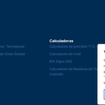
Calculadoras
par, Termopares
Calculadora de precisión 1º C - Te
 de Onda Guiada
Calculadora de nivel
ROI Digox 602
Calculadora de Residuos de Transfe
Custodia