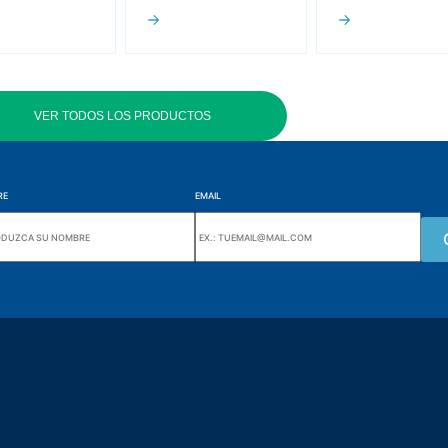
VER TODOS LOS PRODUCTOS
RE
EMAIL
Wiki Alutal
nes, 133 Jd. Ana Cláudia -
Sensores de temperatura
torantim / SP