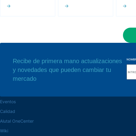
Recibe de primera mano actualizaciones
NOMB
y novedades que pueden cambiar tu
navegue por el sitio web
Nuestra sede
mercado
Acerca de la Alutal
Rua Sebastiana Nu
CEP 18.112-575 Vo
trabaje en la Alutal
Eventos
Calidad
Alutal OneCenter
Wiki