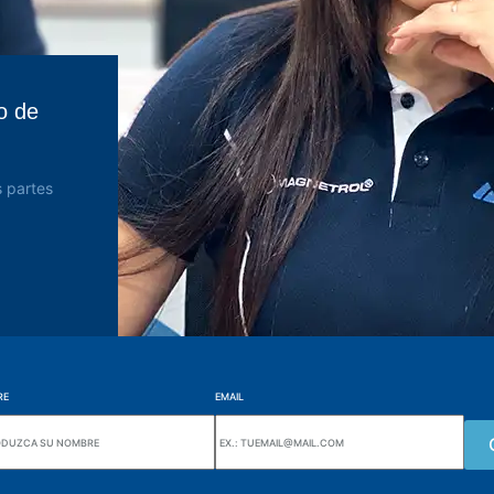
o de
 partes
RE
EMAIL
Wiki Alutal
nes, 133 Jd. Ana Cláudia -
Sensores de temperatura