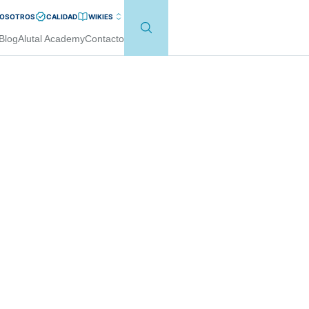
NOSOTROS
CALIDAD
WIKI
ES
Blog
Alutal Academy
Contacto