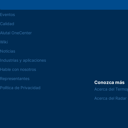
CEP 18.112-575 Vo
trabaje en la Alutal
Eventos
Calidad
Alutal OneCenter
Wiki
Noticias
Industrias y aplicaciones
Hable con nosotros
Representantes
Conozca más
Política de Privacidad
Acerca del Termo
Acerca del Radar