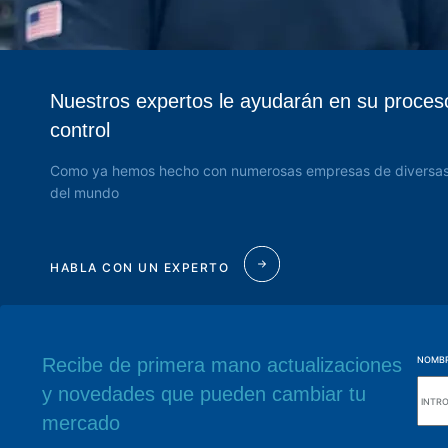
Yoke
(6)
Nuestros expertos le ayudarán en su proces
control
Como ya hemos hecho con numerosas empresas de diversas
del mundo
HABLA CON UN EXPERTO
Recibe de primera mano actualizaciones
NOMB
y novedades que pueden cambiar tu
navegue por el sitio web
Nuestra sede
mercado
Acerca de la Alutal
Rua Sebastiana Nu