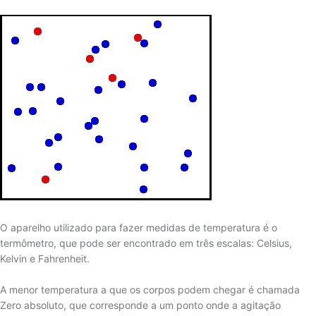
17 - TERMOPAR CONVENCIONAL
18 - TERMOPAR DE ISOLAÇÃO MINERAL
19 - TERMOPARES FLEXÍVEIS
20 - BLINDAGEM ELETROSTÁTICA/TEMPO DE
RESPOSTA
21 - TERMOPAR PADRÃO
22 - ASOCIACIÓN DE TERMOPARES
23 - RECOMENDAÇÕES PARA INSTALAÇÃO DE
TERMOPARES
24 - TERMOPARES ESPECIAIS
25 - IMERSÃO DO SENSOR
O aparelho utilizado para fazer medidas de temperatura é o
26 - MAGNETIZAÇÃO DO TERMOPAR TIPO K
termômetro, que pode ser encontrado em três escalas: Celsius,
27 - GREEN-ROOT
Kelvin e Fahrenheit.
28 - TERMOPARES PARTINDO DE FIOS/CABOS DE
EXTENSÃO
A menor temperatura a que os corpos podem chegar é chamada
Zero absoluto, que corresponde a um ponto onde a agitação
29 - TABELA DE CONVERSÃO MILIVOLTAGEM X