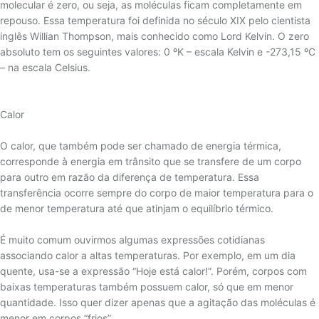
TEMPERATURA
molecular é zero, ou seja, as moléculas ficam completamente em
repouso. Essa temperatura foi definida no século XIX pelo cientista
inglês Willian Thompson, mais conhecido como Lord Kelvin. O zero
absoluto tem os seguintes valores: 0 ºK – escala Kelvin e -273,15 ºC
– na escala Celsius.
Calor
O calor, que também pode ser chamado de energia térmica,
corresponde à energia em trânsito que se transfere de um corpo
para outro em razão da diferença de temperatura. Essa
transferência ocorre sempre do corpo de maior temperatura para o
de menor temperatura até que atinjam o equilíbrio térmico.
É muito comum ouvirmos algumas expressões cotidianas
associando calor a altas temperaturas. Por exemplo, em um dia
quente, usa-se a expressão “Hoje está calor!”. Porém, corpos com
baixas temperaturas também possuem calor, só que em menor
quantidade. Isso quer dizer apenas que a agitação das moléculas é
menor em corpos “frios”.