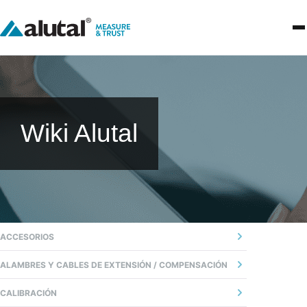
Wiki Alutal
ACCESORIOS
01 - CABEZA
ALAMBRES Y CABLES DE EXTENSIÓN / COMPENSACIÓN
02 - BLOQUE DE CONEXIÓN
02 - PRECAUCIONES Y RECOMENDACIONES
CALIBRACIÓN
03 - BUCIM