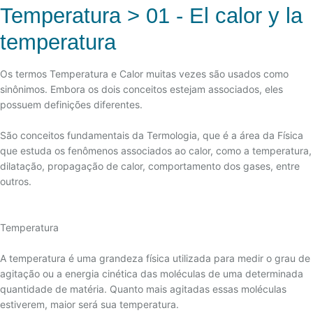
1 - GERAL
Temperatura > 01 - El calor y la
04 - EFEITO SEEBECK
2 - TRANSMISSOR ANALÓGICO
temperatura
05 - EFEITO PELTIER
3 - TRANSMISSOR DIGITAL (MICROPROCESSADO)
06 - EFEITO THOMSON
4 - COMUNICAÇÃO
Os termos Temperatura e Calor muitas vezes são usados como
07 - CORRELACIÓN DE FUERZA ELECTROMOTRIZ
sinônimos. Embora os dois conceitos estejam associados, eles
(EMF)
possuem definições diferentes.
08 - AS LEIS TERMOELÉTRICAS
São conceitos fundamentais da Termologia, que é a área da Física
09 - LEY DEL CIRCUITO HOMOGÉNEO
que estuda os fenômenos associados ao calor, como a temperatura,
10 - LEY DE METALES INTERMEDIOS
dilatação, propagação de calor, comportamento dos gases, entre
outros.
11 - LEY DE TEMPERATURAS INTERMEDIAS
12 - ENVELHECIMENTO DE TERMOPARES
13 - OSCILAÇÃO DE MEDIDAS
Temperatura
14 - ERROS COMUNS DE LIGAÇÃO
A temperatura é uma grandeza física utilizada para medir o grau de
15 - NORMAS TEMPERATURA
agitação ou a energia cinética das moléculas de uma determinada
quantidade de matéria. Quanto mais agitadas essas moléculas
16 - TIPOS DE ATMOSFERAS
estiverem, maior será sua temperatura.