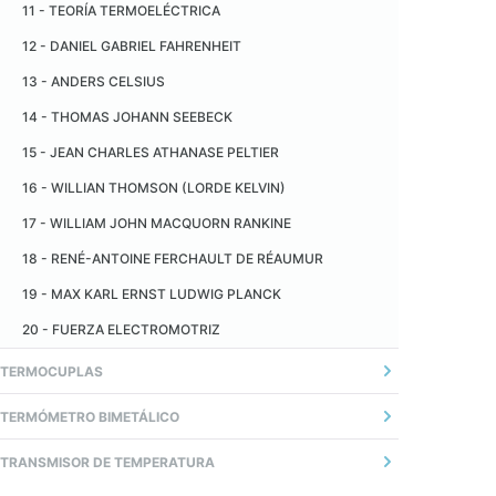
TEMPERATURA
11 - TEORÍA TERMOELÉCTRICA
14 - TEMPO DE RESPOSTA
12 - DANIEL GABRIEL FAHRENHEIT
13 - ANDERS CELSIUS
14 - THOMAS JOHANN SEEBECK
15 - JEAN CHARLES ATHANASE PELTIER
16 - WILLIAN THOMSON (LORDE KELVIN)
17 - WILLIAM JOHN MACQUORN RANKINE
18 - RENÉ-ANTOINE FERCHAULT DE RÉAUMUR
19 - MAX KARL ERNST LUDWIG PLANCK
20 - FUERZA ELECTROMOTRIZ
TERMOCUPLAS
01 - INTRODUÇÃO
TERMÓMETRO BIMETÁLICO
02 - FIOS TERMOPARES
GENERAL
TRANSMISOR DE TEMPERATURA
03 - TIPOS DE TERMOPARES