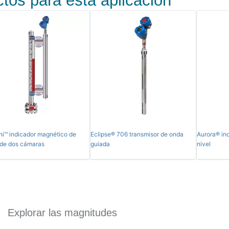
tos para esta aplicación
i™ indicador magnético de
Eclipse® 706 transmisor de onda
Aurora® in
 de dos cámaras
guiada
nivel
Explorar las magnitudes