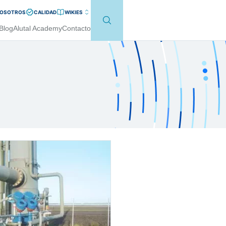
NOSOTROS
CALIDAD
WIKI
ES
Blog
Alutal Academy
Contacto