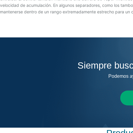
velocidad de acumulación. En algunos separadores, como los tambore
mantenerse dentro de un rango extremadamente estrecho para un c
Siempre busc
Podemos ayu