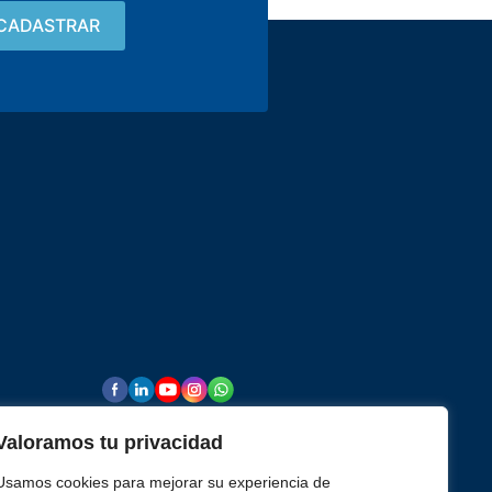
Contacto
15 3033-8008
vendas@alutal.com.br
rmopares
Valoramos tu privacidad
Usamos cookies para mejorar su experiencia de