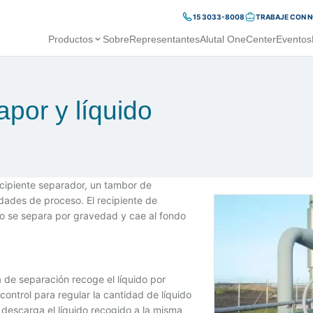
15 3033-8008
TRABAJE CON 
Productos
Sobre
Representantes
Alutal OneCenter
Eventos
por y líquido
ecipiente separador, un tambor de
ades de proceso. El recipiente de
do se separa por gravedad y cae al fondo
de separación recoge el líquido por
ontrol para regular la cantidad de líquido
 descarga el líquido recogido a la misma