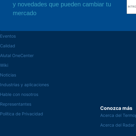
y novedades que pueden cambiar tu
navegue por el sitio web
Nuestra sede
mercado
Acerca de la Alutal
Rua Sebastiana Nu
CEP 18.112-575 Vo
trabaje en la Alutal
Eventos
Calidad
Alutal OneCenter
Wiki
Noticias
Industrias y aplicaciones
Hable con nosotros
Representantes
Conozca más
Política de Privacidad
Acerca del Termo
Acerca del Radar