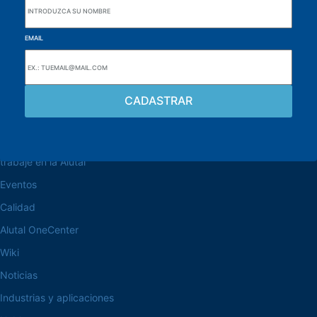
EMAIL
navegue por el sitio web
Acerca de la Alutal
trabaje en la Alutal
Eventos
Calidad
Alutal OneCenter
Wiki
Noticias
Industrias y aplicaciones