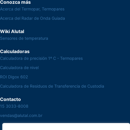
Conozca más
Acerca del Termopar, Termopares
Acerca del Radar de Onda Guiada
Wiki Alutal
Sensores de temperatura
Calculadoras
Calculadora de precisión 1º C - Termopares
Calculadora de nivel
ROI Digox 602
Calculadora de Residuos de Transferencia de Custodia
Contacto
15 3033-8008
vendas@alutal.com.br