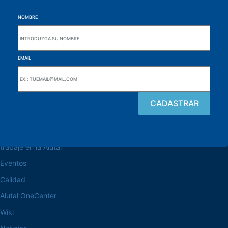
NOMBRE
EMAIL
navegue por el sitio web
Acerca de la Alutal
trabaje en la Alutal
Eventos
Calidad
Alutal OneCenter
Wiki