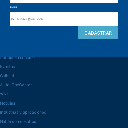
EMAIL
navegue por el sitio web
Acerca de la Alutal
trabaje en la Alutal
Eventos
Calidad
Alutal OneCenter
Wiki
Noticias
Industrias y aplicaciones
Hable con nosotros