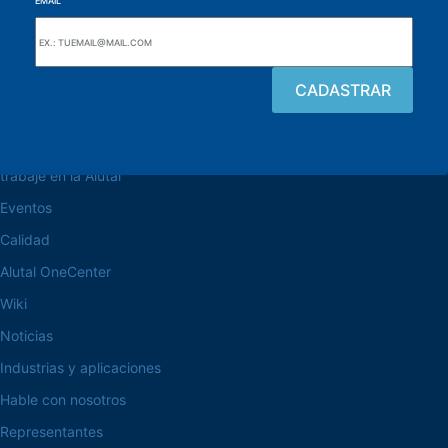
EMAIL
navegue por el sitio web
Acerca de la Alutal
trabaje en la Alutal
Eventos
Calidad
Alutal OneCenter
Wiki
Noticias
Industrias y aplicaciones
Hable con nosotros
Representantes