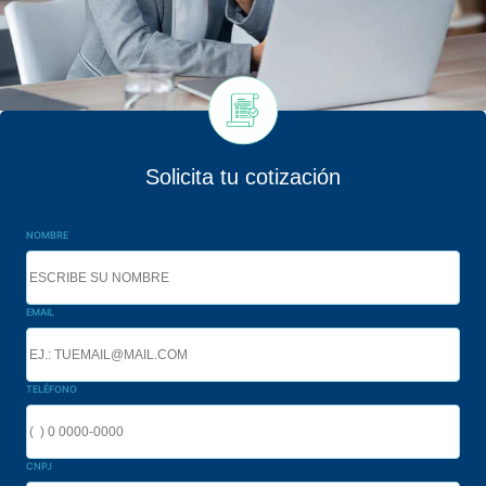
Solicita tu cotización
NOMBRE
EMAIL
TELÉFONO
CNPJ