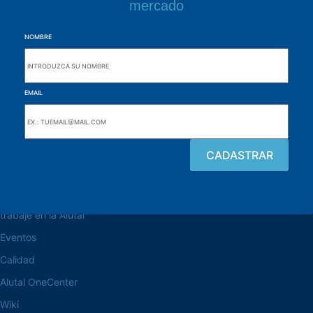
mercado
NOMBRE
EMAIL
navegue por el sitio web
Acerca de la Alutal
trabaje en la Alutal
Eventos
Calidad
Alutal OneCenter
Wiki