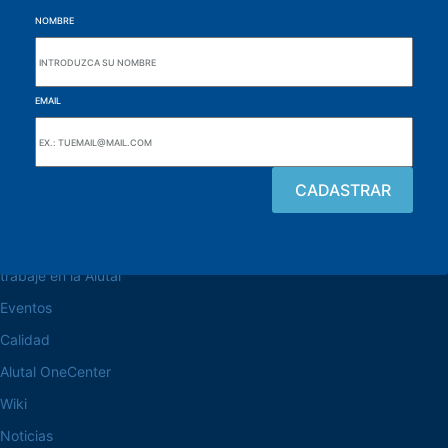
NOMBRE
EMAIL
navegue por el sitio web
Acerca de la Alutal
trabaje en la Alutal
Eventos
Calidad
Alutal OneCenter
Wiki
Noticias