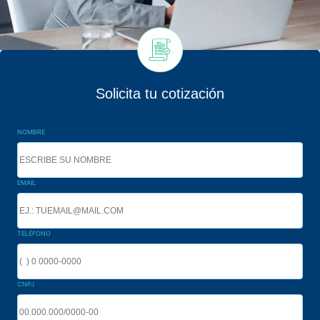
Solicita tu cotización
NOMBRE
EMAIL
TELÉFONO
CNPJ