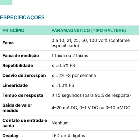
ESPECIFICAÇÕES
PRINCÍPIO
PARAMAGNÉTICO (TIPO HALTERE)
0 a 10, 21, 25, 50, 100 vol% (conforme
Faixa
especificado)
Faixa de medição
1 faixa ou 2 faixas
Repetibilidade
≤ ±0.5% FS
Desvio de zero/span
≤ ±2% FS por semana
Linearidade
≤ ±1.0% FS
Tempo de resposta
≤ 15 segundos (para 90% de resposta)
Saída de valor
4–20 mA DC, 0–1 V DC ou 0–10 mV DC
medido
Contato de entrada e
Nenhum
saída
Display
LED de 4 dígitos