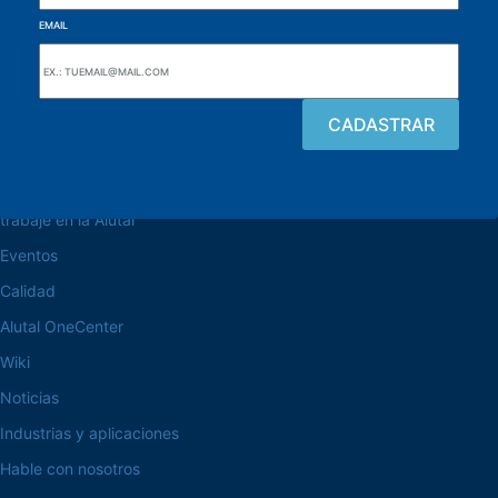
EMAIL
navegue por el sitio web
Acerca de la Alutal
trabaje en la Alutal
Eventos
Calidad
Alutal OneCenter
Wiki
Noticias
Industrias y aplicaciones
Hable con nosotros