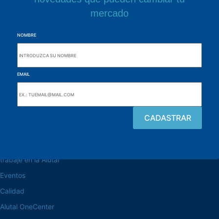
mercado
NOMBRE
EMAIL
navegue por el sitio web
Acerca de la Alutal
trabaje en la Alutal
Eventos
Calidad
Alutal OneCenter