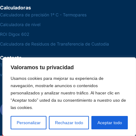
Calculadoras
Calculadora de precisión 1º C - Termopares
Calculadora de nivel
ROI Digox 602
Calculadora de Residuos de Transferencia de Custodia
Contacto
15 3033-8008
Valoramos tu privacidad
vendas@alutal.com.br
Usamos cookies para mejorar su experiencia de
navegación, mostrarle anuncios o contenidos
personalizados y analizar nuestro tráfico. Al hacer clic en
“Aceptar todo” usted da su consentimiento a nuestro uso de
las cookies.
Personalizar
Rechazar todo
Aceptar todo