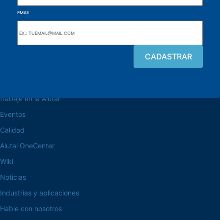
EMAIL
navegue por el sitio web
Acerca de la Alutal
trabaje en la Alutal
Eventos
Calidad
Alutal OneCenter
Wiki
Noticias
Industrias y aplicaciones
Hable con nosotros