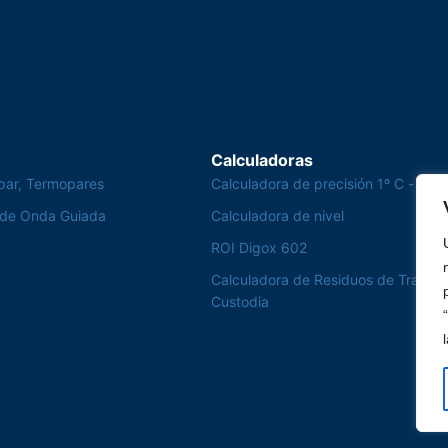
Calculadoras
par, Termopares
Calculadora de precisión 1º C - Te
 de Onda Guiada
Calculadora de nivel
ROI Digox 602
Calculadora de Residuos de Transfe
Custodia