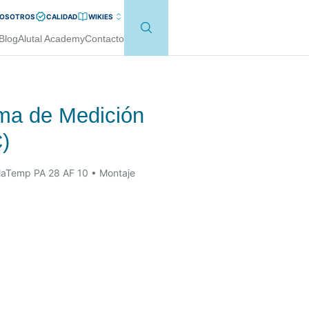
NOSOTROS
CALIDAD
WIKI
ES
Blog
Alutal Academy
Contacto
ema de Medición
)
laTemp PA 28 AF 10 • Montaje