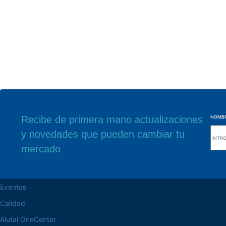
Recibe de primera mano actualizaciones
NOMB
y novedades que pueden cambiar tu
navegue por el sitio web
Nuestra sede
mercado
Acerca de la Alutal
Rua Sebastiana Nu
CEP 18.112-575 Vo
trabaje en la Alutal
Eventos
Calidad
Alutal OneCenter