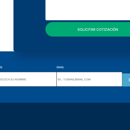
RE
EMAIL
Wiki Alutal
nes, 133 Jd. Ana Cláudia -
Sensores de temperatura
torantim / SP