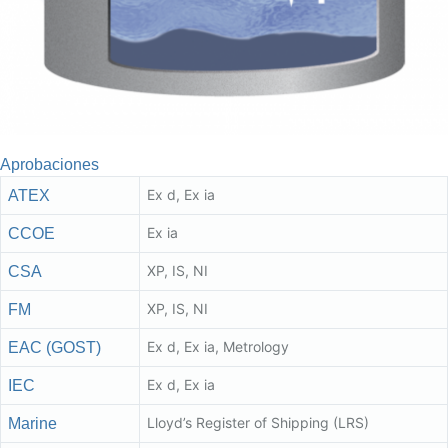
Aprobaciones
Ex d, Ex ia
ATEX
Ex ia
CCOE
XP, IS, NI
CSA
XP, IS, NI
FM
Ex d, Ex ia, Metrology
EAC (GOST)
Ex d, Ex ia
IEC
Lloyd’s Register of Shipping (LRS)
Marine