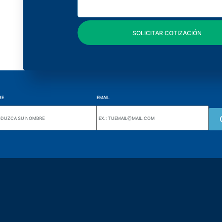
RE
EMAIL
Wiki Alutal
nes, 133 Jd. Ana Cláudia -
Sensores de temperatura
torantim / SP