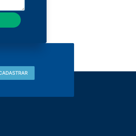
Contacto
15 3033-8008
vendas@alutal.com.br