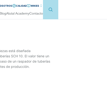
NOSOTROS
CALIDAD
WIKI
ES
Blog
Alutal Academy
Contacto
piezas está diseñada
erías SCH 10. El valor tiene un
l paso de un raspador de tuberías
lotes de producción.