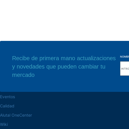
Recibe de primera mano actualizaciones
NOMB
y novedades que pueden cambiar tu
navegue por el sitio web
Nuestra sede
mercado
Acerca de la Alutal
Rua Sebastiana Nu
CEP 18.112-575 Vo
trabaje en la Alutal
Eventos
Calidad
Alutal OneCenter
Wiki