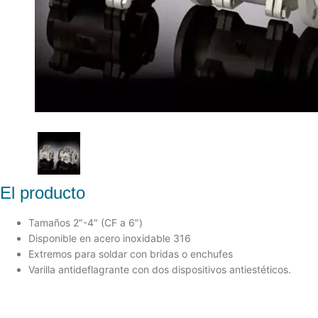
El producto
Tamaños 2″-4″ (CF a 6″)
Disponible en acero inoxidable 316
Extremos para soldar con bridas o enchufes
Varilla antideflagrante con dos dispositivos antiestéticos.