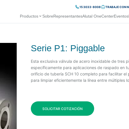
15 3033-8008
TRABAJE CON 
Productos
Sobre
Representantes
Alutal OneCenter
Eventos
Serie P1: Piggable
Esta exclusiva válvula de acero inoxidable de tres 
específicamente para aplicaciones de raspado en tub
orificio de tubería SCH 10 completo para facilitar e
para limpiar eficientemente la línea entre múltiples 
SOLICITAR COTIZACIÓN