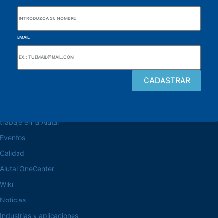
EMAIL
navegue por el sitio web
Acerca de la Alutal
trabaje en la Alutal
Eventos
Calidad
Alutal OneCenter
Wiki
Noticias
Industrias y aplicaciones