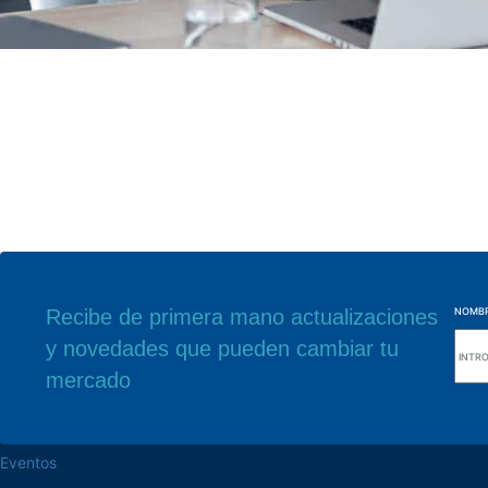
Recibe de primera mano actualizaciones
NOMB
y novedades que pueden cambiar tu
navegue por el sitio web
Nuestra sede
mercado
Acerca de la Alutal
Rua Sebastiana Nu
CEP 18.112-575 Vo
trabaje en la Alutal
Eventos