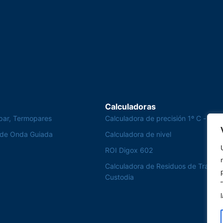
Calculadoras
par, Termopares
Calculadora de precisión 1º C - Te
 de Onda Guiada
Calculadora de nivel
ROI Digox 602
Calculadora de Residuos de Transfe
Custodia