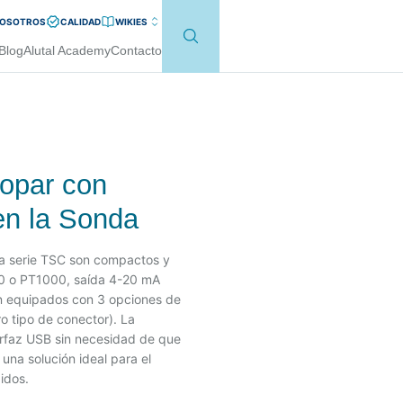
NOSOTROS
CALIDAD
WIKI
ES
Blog
Alutal Academy
Contacto
mopar con
en la Sonda
a serie TSC son compactos y
00 o PT1000, saída 4-20 mA
tán equipados con 3 opciones de
o tipo de conector). La
terfaz USB sin necesidad de que
una solución ideal para el
idos.