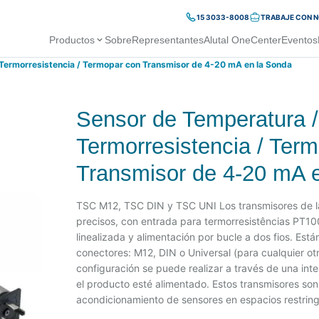
15 3033-8008
TRABAJE CON 
Productos
Sobre
Representantes
Alutal OneCenter
Eventos
Termorresistencia / Termopar con Transmisor de 4-20 mA en la Sonda
Sensor de Temperatura /
Termorresistencia / Ter
Transmisor de 4-20 mA 
TSC M12, TSC DIN y TSC UNI Los transmisores de l
precisos, con entrada para termorresistências PT1
linealizada y alimentación por bucle a dos fios. Es
conectores: M12, DIN o Universal (para cualquier otr
configuración se puede realizar a través de una in
el producto esté alimentado. Estos transmisores son 
acondicionamiento de sensores en espacios restring