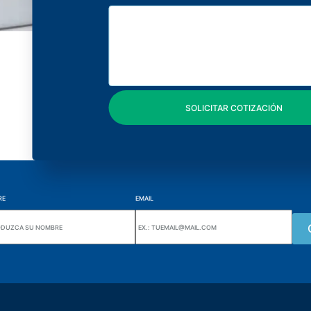
RE
EMAIL
Wiki Alutal
nes, 133 Jd. Ana Cláudia -
Sensores de temperatura
torantim / SP