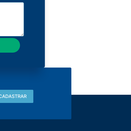
Contacto
15 3033-8008
vendas@alutal.com.br