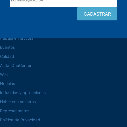
navegue por el sitio web
Acerca de la Alutal
trabaje en la Alutal
Eventos
Calidad
Alutal OneCenter
Wiki
Noticias
Industrias y aplicaciones
Hable con nosotros
Representantes
Política de Privacidad