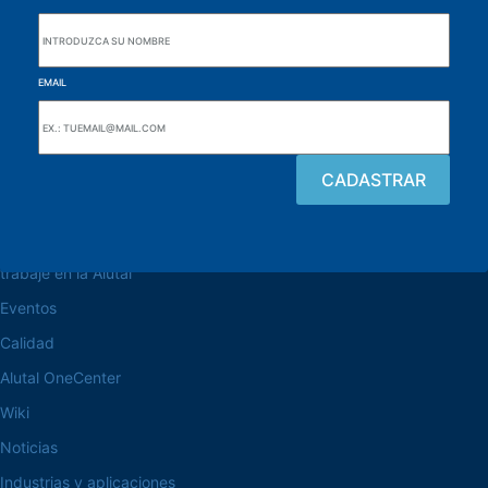
EMAIL
navegue por el sitio web
Acerca de la Alutal
trabaje en la Alutal
Eventos
Calidad
Alutal OneCenter
Wiki
Noticias
Industrias y aplicaciones