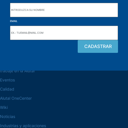
EMAIL
navegue por el sitio web
Acerca de la Alutal
trabaje en la Alutal
Eventos
Calidad
Alutal OneCenter
Wiki
Noticias
Industrias y aplicaciones