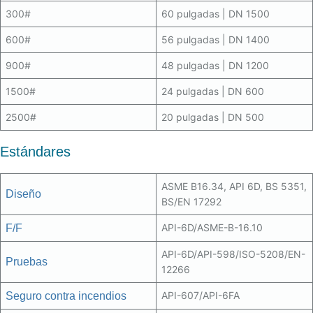
300#
60 pulgadas | DN 1500
600#
56 pulgadas | DN 1400
900#
48 pulgadas | DN 1200
1500#
24 pulgadas | DN 600
2500#
20 pulgadas | DN 500
Estándares
ASME B16.34, API 6D, BS 5351,
Diseño
BS/EN 17292
API-6D/ASME-B-16.10
F/F
API-6D/API-598/ISO-5208/EN-
Pruebas
12266
API-607/API-6FA
Seguro contra incendios