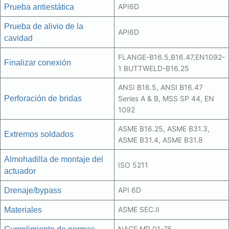
API6D
Prueba antiestática
Prueba de alivio de la
API6D
cavidad
FLANGE-B16.5,B16.47,EN1092-
Finalizar conexión
1 BUTTWELD-B16.25
ANSI B16.5, ANSI B16.47
Perforación de bridas
Series A & B, MSS SP 44, EN
1092
ASME B16.25, ASME B31.3,
Extremos soldados
ASME B31.4, ASME B31.8
Almohadilla de montaje del
ISO 5211
actuador
API 6D
Drenaje/bypass
ASME SEC.II
Materiales
NACE MR 01-75