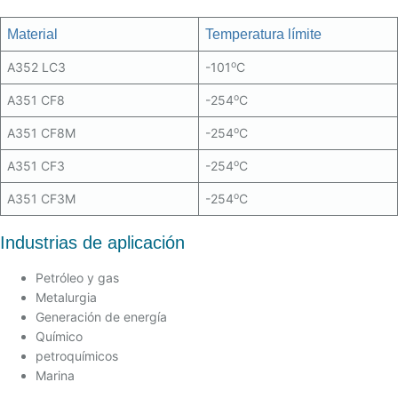
Material
Temperatura límite
o
A352 LC3
-101
C
o
A351 CF8
-254
C
o
A351 CF8M
-254
C
o
A351 CF3
-254
C
o
A351 CF3M
-254
C
Industrias de aplicación
Petróleo y gas
Metalurgia
Generación de energía
Químico
petroquímicos
Marina