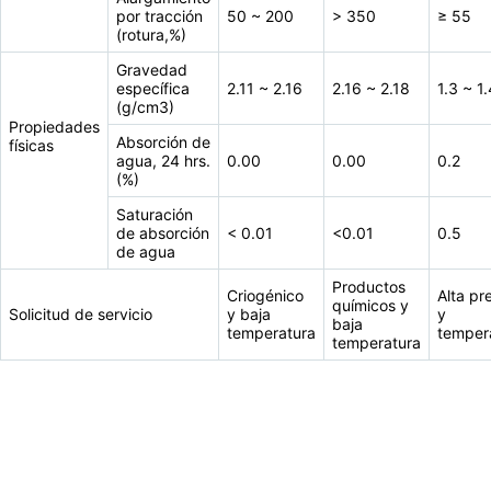
por tracción
50 ~ 200
> 350
≥ 55
(rotura,%)
Gravedad
específica
2.11 ~ 2.16
2.16 ~ 2.18
1.3 ~ 1.
(g/cm3)
Propiedades
Absorción de
físicas
agua, 24 hrs.
0.00
0.00
0.2
(%)
Saturación
de absorción
< 0.01
<0.01
0.5
de agua
Productos
Criogénico
Alta pr
químicos y
Solicitud de servicio
y baja
y
baja
temperatura
temper
temperatura