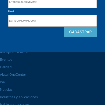
EMAIL
navegue por el sitio web
Acerca de la Alutal
trabaje en la Alutal
Eventos
Calidad
Alutal OneCenter
Wiki
Noticias
Industrias y aplicaciones
Hable con nosotros