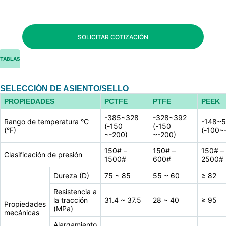
SOLICITAR COTIZACIÓN
TABLAS
SELECCIÓN DE ASIENTO/SELLO
PROPIEDADES
PCTFE
PTFE
PEEK
-385~328
-328~392
Rango de temperatura °C
-148~
(-150
(-150
(°F)
(-100~
~-200)
~-200)
150# –
150# –
150# –
Clasificación de presión
1500#
600#
2500#
Dureza (D)
75 ~ 85
55 ~ 60
≥ 82
Resistencia a
la tracción
31.4 ~ 37.5
28 ~ 40
≥ 95
Propiedades
(MPa)
mecánicas
Alargamiento