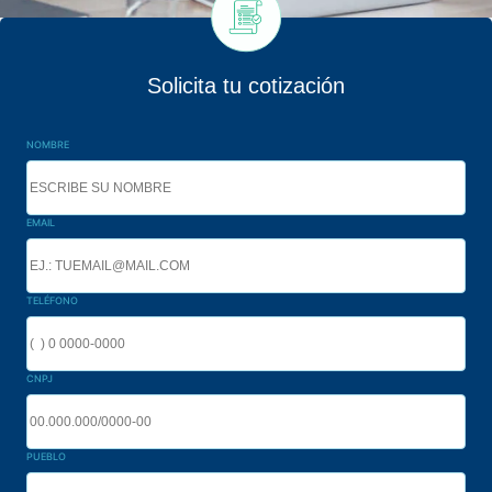
Solicita tu cotización
NOMBRE
EMAIL
TELÉFONO
CNPJ
PUEBLO