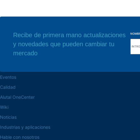
Recibe de primera mano actualizaciones
NOMB
y novedades que pueden cambiar tu
navegue por el sitio web
Nuestra sede
mercado
Acerca de la Alutal
Rua Sebastiana Nu
CEP 18.112-575 Vo
trabaje en la Alutal
Eventos
Calidad
Alutal OneCenter
Wiki
Noticias
Industrias y aplicaciones
Hable con nosotros