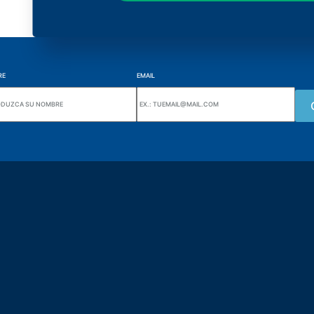
RE
EMAIL
Wiki Alutal
nes, 133 Jd. Ana Cláudia -
Sensores de temperatura
torantim / SP