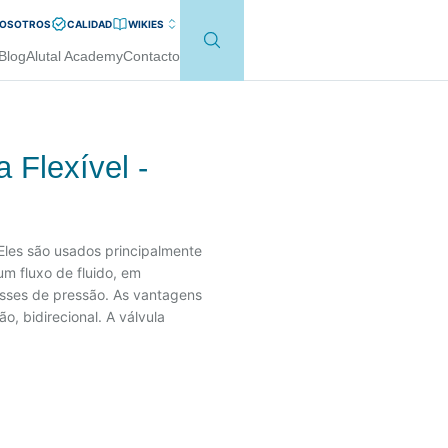
NOSOTROS
CALIDAD
WIKI
ES
Blog
Alutal Academy
Contacto
 Flexível -
Eles são usados principalmente
um fluxo de fluido, em
asses de pressão. As vantagens
, bidirecional. A válvula