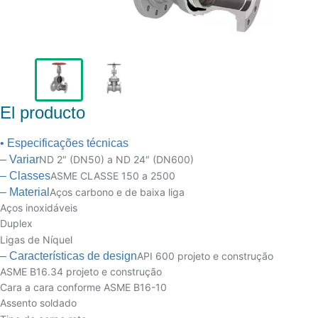
El producto
• Especificações técnicas
– Variar
ND 2″ (DN50) a ND 24″ (DN600)
– Classes
ASME CLASSE 150 a 2500
– Material
Aços carbono e de baixa liga
Aços inoxidáveis
Duplex
Ligas de Níquel
– Características de design
API 600 projeto e construção
ASME B16.34 projeto e construção
Cara a cara conforme ASME B16-10
Assento soldado