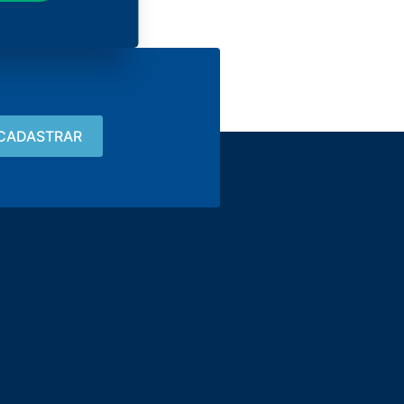
Contacto
15 3033-8008
vendas@alutal.com.br