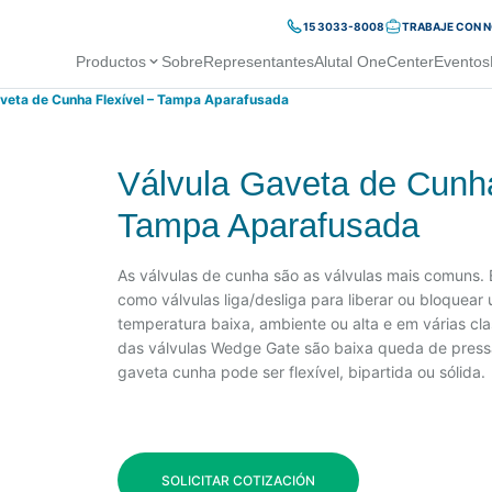
15 3033-8008
TRABAJE CON 
Productos
Sobre
Representantes
Alutal OneCenter
Eventos
aveta de Cunha Flexível – Tampa Aparafusada
Válvula Gaveta de Cunha
Tampa Aparafusada
As válvulas de cunha são as válvulas mais comuns. 
como válvulas liga/desliga para liberar ou bloquear 
temperatura baixa, ambiente ou alta e em várias cl
das válvulas Wedge Gate são baixa queda de pressão
gaveta cunha pode ser flexível, bipartida ou sólida.
SOLICITAR COTIZACIÓN