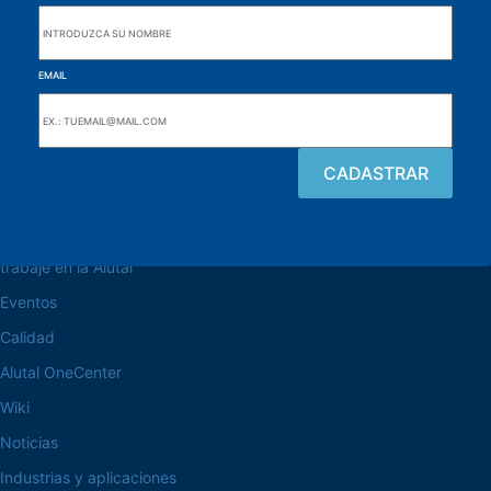
EMAIL
navegue por el sitio web
Acerca de la Alutal
trabaje en la Alutal
Eventos
Calidad
Alutal OneCenter
Wiki
Noticias
Industrias y aplicaciones