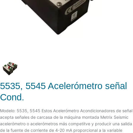
5535, 5545 Acelerómetro señal
Cond.
Modelo: 5535, 5545 Estos Acelerómetro Acondicionadores de señal
acepta señales de carcasa de la máquina montada Metrix Seismic
acelerómetro o acelerómetros más competitve y producir una salida
de la fuente de corriente de 4-20 mA proporcional a la variable