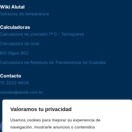
Wiki Alutal
Sensores de temperatura
Calculadoras
Calculadora de precisión 1º C - Termopares
Calculadora de nivel
ROI Digox 602
Calculadora de Residuos de Transferencia de Custodia
Contacto
15 3033-8008
vendas@alutal.com.br
Valoramos tu privacidad
Usamos cookies para mejorar su experiencia de
navegación, mostrarle anuncios o contenidos