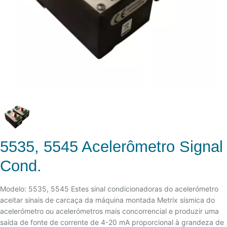
5535, 5545 Acelerômetro Signal
Cond.
Modelo: 5535, 5545 Estes sinal condicionadoras do acelerómetro
aceitar sinais de carcaça da máquina montada Metrix sísmica do
acelerómetro ou acelerómetros mais concorrencial e produzir uma
saída de fonte de corrente de 4-20 mA proporcional à grandeza de