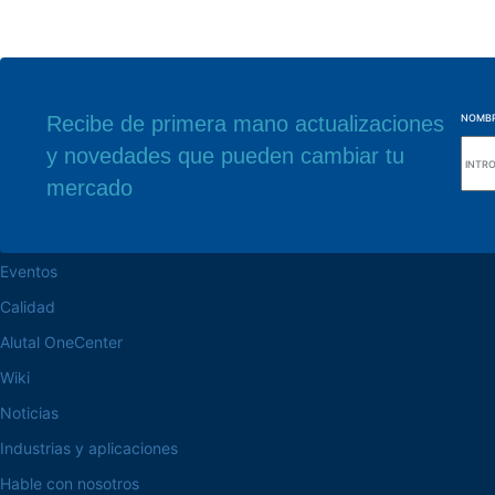
Recibe de primera mano actualizaciones
NOMB
y novedades que pueden cambiar tu
navegue por el sitio web
Nuestra sede
mercado
Acerca de la Alutal
Rua Sebastiana Nu
CEP 18.112-575 Vo
trabaje en la Alutal
Eventos
Calidad
Alutal OneCenter
Wiki
Noticias
Industrias y aplicaciones
Hable con nosotros