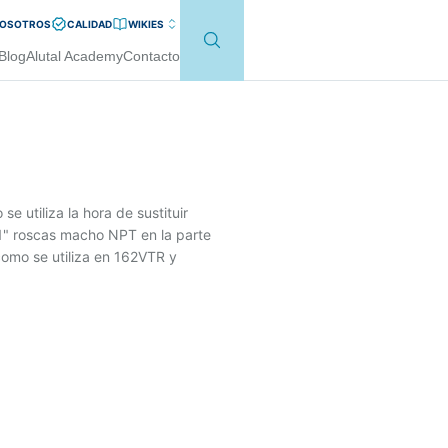
NOSOTROS
CALIDAD
WIKI
ES
Blog
Alutal Academy
Contacto
 utiliza la hora de sustituir
" roscas macho NPT en la parte
omo se utiliza en 162VTR y