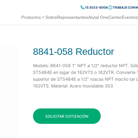
15 3033-8008
TRABAJE CON 
Productos
Sobre
Representantes
Alutal OneCenter
Eventos
8841-058 Reductor
Modelo: 8841-058 1" NPT a 1/2" reductor NPT. Sólo se
ST5484E en lugar de 162VTS o 162VTR. Convierte 1
superior de ST5484E a 1/2" roscas NPT macho tal c
162VTS. Material: Acero Inoxidable 303
SOLICITAR COTIZACIÓN