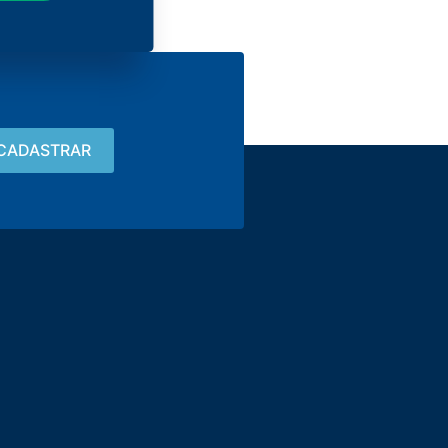
Contacto
15 3033-8008
vendas@alutal.com.br