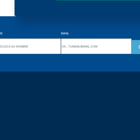
RE
EMAIL
Wiki Alutal
nes, 133 Jd. Ana Cláudia -
Sensores de temperatura
torantim / SP