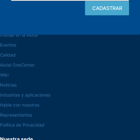
navegue por el sitio web
Acerca de la Alutal
trabaje en la Alutal
Eventos
Calidad
Alutal OneCenter
Wiki
Noticias
Industrias y aplicaciones
Hable con nosotros
Representantes
Política de Privacidad
Nuestra sede