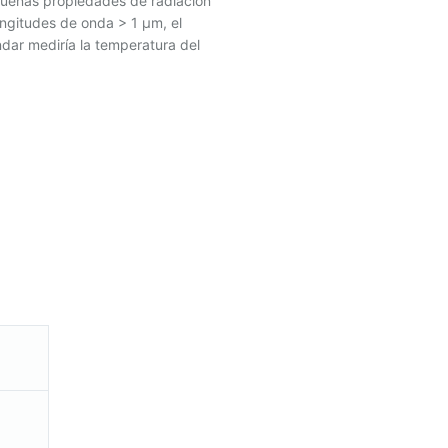
buenas propiedades de radiación
ongitudes de onda > 1 μm, el
ándar mediría la temperatura del