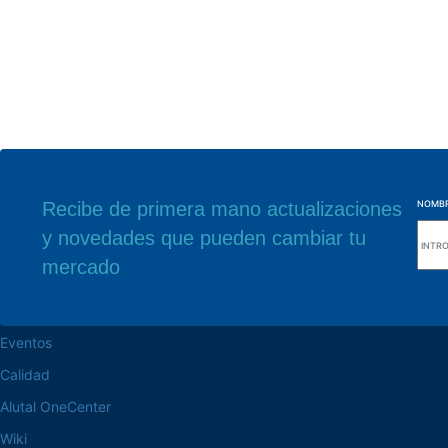
Recibe de primera mano actualizaciones
NOMB
y novedades que pueden cambiar tu
navegue por el sitio web
Nuestra sede
mercado
Acerca de la Alutal
Rua Sebastiana Nu
CEP 18.112-575 Vo
trabaje en la Alutal
Eventos
Calidad
Alutal OneCenter
Wiki