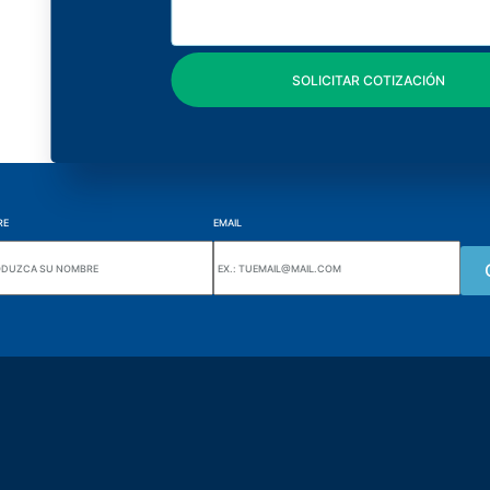
RE
EMAIL
Wiki Alutal
nes, 133 Jd. Ana Cláudia -
Sensores de temperatura
torantim / SP