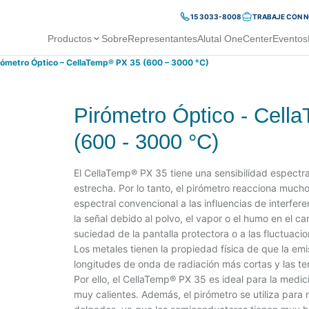
15 3033-8008
TRABAJE CON 
Productos
Sobre
Representantes
Alutal OneCenter
Eventos
rómetro Óptico – CellaTemp® PX 35 (600 – 3000 °C)
Pirómetro Óptico - Cel
(600 - 3000 °C)
El CellaTemp® PX 35 tiene una sensibilidad espect
estrecha. Por lo tanto, el pirómetro reacciona muc
espectral convencional a las influencias de interfer
la señal debido al polvo, el vapor o el humo en el ca
suciedad de la pantalla protectora o a las fluctuaci
Los metales tienen la propiedad física de que la em
longitudes de onda de radiación más cortas y las te
Por ello, el CellaTemp® PX 35 es ideal para la medic
muy calientes. Además, el pirómetro se utiliza par