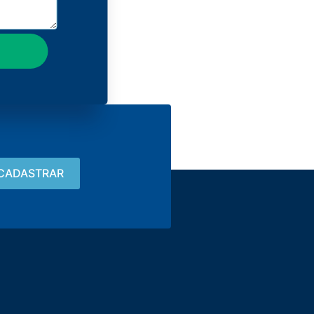
Contacto
15 3033-8008
vendas@alutal.com.br