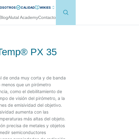
NOSOTROS
CALIDAD
WIKI
ES
Blog
Alutal Academy
Contacto
laTemp® PX 35
ral de onda muy corta y de banda
ho menos que un pirómetro
encia, como el debilitamiento de
mpo de visión del pirómetro, a la
ones de emisividad del objetivo.
isividad aumenta con las
mperaturas más altas del objeto.
ión precisa de metales y objetos
a medir semiconductores