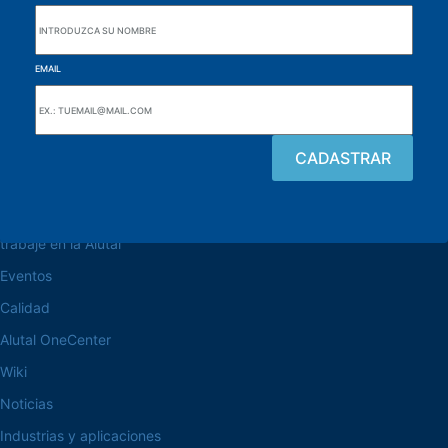
EMAIL
navegue por el sitio web
Acerca de la Alutal
trabaje en la Alutal
Eventos
Calidad
Alutal OneCenter
Wiki
Noticias
Industrias y aplicaciones