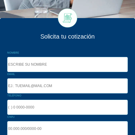
Solicita tu cotización
NOMBRE
EMAIL
TELÉFONO
CNPJ