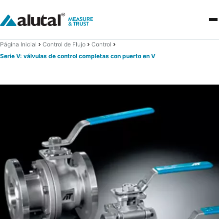
Página Inicial
Control de Flujo
Control
Serie V: válvulas de control completas con puerto en V