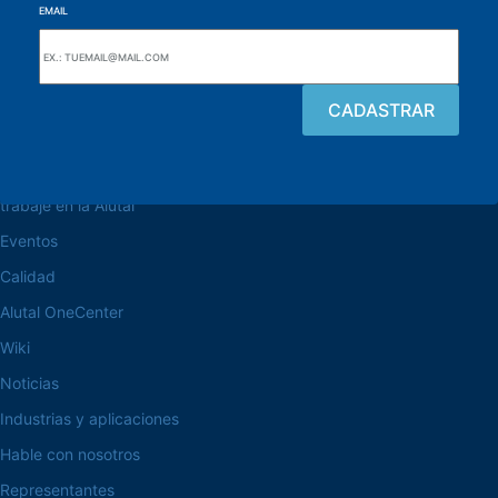
EMAIL
navegue por el sitio web
Acerca de la Alutal
trabaje en la Alutal
Eventos
Calidad
Alutal OneCenter
Wiki
Noticias
Industrias y aplicaciones
Hable con nosotros
Representantes