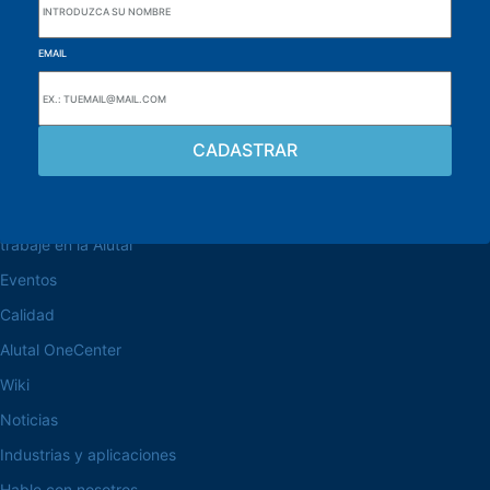
EMAIL
navegue por el sitio web
Acerca de la Alutal
trabaje en la Alutal
Eventos
Calidad
Alutal OneCenter
Wiki
Noticias
Industrias y aplicaciones
Hable con nosotros