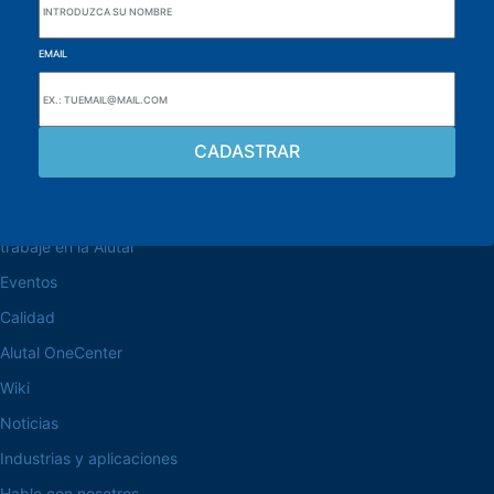
EMAIL
navegue por el sitio web
Acerca de la Alutal
trabaje en la Alutal
Eventos
Calidad
Alutal OneCenter
Wiki
Noticias
Industrias y aplicaciones
Hable con nosotros