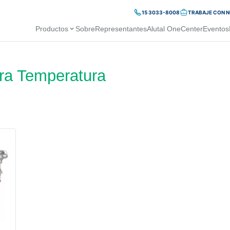
15 3033-8008
TRABAJE CON 
Productos
Sobre
Representantes
Alutal OneCenter
Eventos
ra Temperatura