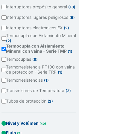
Interruptores propósito general
(10)
Interruptores lugares peligrosos
(5)
Interruptores electrónicos EX
(2)
Termocupla con Aislamiento Mineral
(2)
Termocupla con Aislamiento
Mineral con vaina - Serie TMP
(1)
Termocuplas
(8)
Termorresistencia PT100 con vaina
de protección - Serie TRP
(1)
Termorresistencias
(1)
Transmisores de Temperatura
(2)
Tubos de protección
(2)
Nivel y Volúmen
(40)
Flujo
(9)