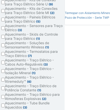
para Traço Elétrico Série U
(9)
Aquecimento - Kits de Conexões
para Traço Elétrico Série MI
Termopar con Aislamiento Minera
(2)
Aquecimento - Paineis Elétricos
Pozo de Protección - Serie TMP
para Traço Elétrico
(5)
Aquecimento - Sensores para Traço
Elétrico
(3)
Aquecimento - Skids de Controle
para Traço Elétrico
(1)
Aquecimento - Soluções de
Sensoreamento Wireless
(1)
Aquecimento - Termostatos para
Traço Elétrico
(7)
Aquecimento - Traço Elétrico -
Cabos Auto-Reguláveis
(3)
Aquecimento - Traço Elétrico -
Isolação Mineral
(1)
Aquecimento - Traço Elétrico -
Xtremeduty™
(6)
Aquecimento - Traço Elétrico de
Potência Constante
(1)
Aquecimento - Traço Elétrico para
Atmosferas Explosivas
(2)
Aquecimento - Tube Bundle
Aquecidos
(3)