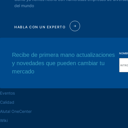
del mundo
HABLA CON UN EXPERTO
Recibe de primera mano actualizaciones
NOMB
y novedades que pueden cambiar tu
navegue por el sitio web
Nuestra sede
mercado
Acerca de la Alutal
Rua Sebastiana Nu
CEP 18.112-575 Vo
trabaje en la Alutal
Eventos
Calidad
Alutal OneCenter
Wiki