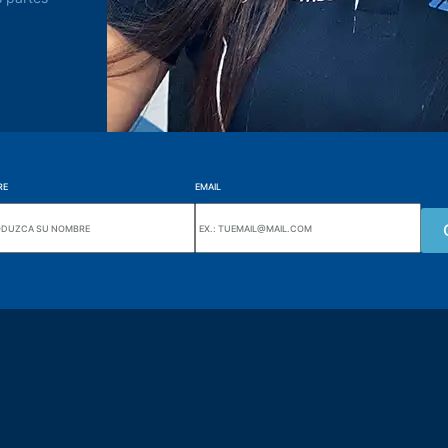
RE
EMAIL
Wiki Alutal
nes, 133 Jd. Ana Cláudia -
Sensores de temperatura
torantim / SP