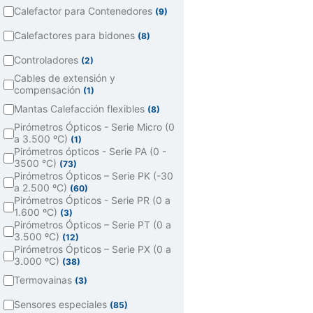
Calefactor para Contenedores
(9)
Calefactores para bidones
(8)
Controladores
(2)
Cables de extensión y
compensación
(1)
Mantas Calefacción flexibles
(8)
Pirómetros Ópticos - Serie Micro (0
a 3.500 ºC)
(1)
Pirómetros ópticos - Serie PA (0 -
3500 °C)
(73)
Pirómetros Ópticos – Serie PK (-30
a 2.500 ºC)
(60)
Pirómetros Ópticos - Serie PR (0 a
1.600 ºC)
(3)
Pirómetros Ópticos – Serie PT (0 a
3.500 ºC)
(12)
Pirómetros Ópticos – Serie PX (0 a
3.000 ºC)
(38)
Termovainas
(3)
Sensores especiales
(85)