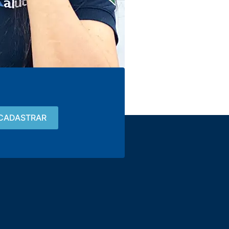
Contacto
15 3033-8008
vendas@alutal.com.br