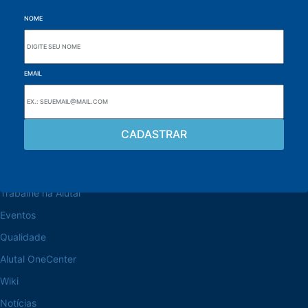
NOME
EMAIL
Navegue pelo site
Sobre a Alutal
Trabalhe na Alutal
Eventos
Qualidade
Alutal OneCenter
Wiki
Notícias