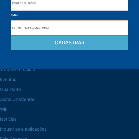
EMAIL
Navegue pelo site
Sobre a Alutal
Trabalhe na Alutal
Eventos
Qualidade
Alutal OneCenter
Wiki
Notícias
Indústrias e aplicações
Fale Conosco