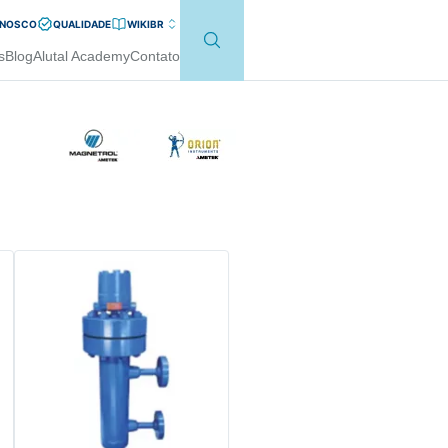
ONOSCO
QUALIDADE
WIKI
BR
s
Blog
Alutal Academy
Contato