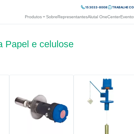
15 3033-8008
TRABALHE C
Produtos
Sobre
Representantes
Alutal OneCenter
Evento
a Papel e celulose