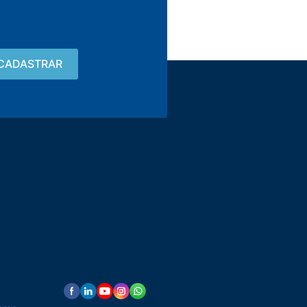
Contato
15 3033-8008
vendas@alutal.com.br