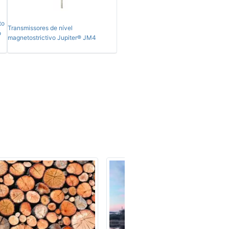
to
Transmissores de nível
o
magnetostrictivo Jupiter® JM4