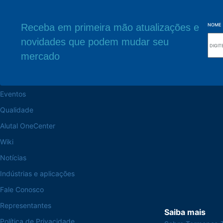
Receba em primeira mão atualizações e
NOME
novidades que podem mudar seu
Navegue pelo site
Sede Fabril
mercado
Sobre a Alutal
Rua Sebastiana Nu
CEP 18.112-575 Vo
Trabalhe na Alutal
Eventos
Qualidade
Alutal OneCenter
Wiki
Notícias
Indústrias e aplicações
Fale Conosco
Representantes
Saiba mais
Política de Privacidade