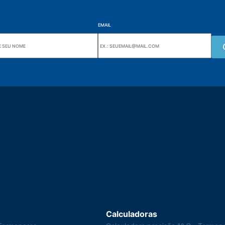
EMAIL
Wiki Alutal
nes, 133 Jd. Ana Cláudia -
Sensores de temperatura
torantim / SP
Calculadoras