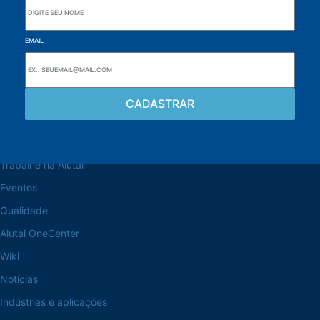
EMAIL
Navegue pelo site
Sobre a Alutal
Trabalhe na Alutal
Eventos
Qualidade
Alutal OneCenter
Wiki
Notícias
Indústrias e aplicações