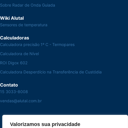
Sobre Radar de Onda Guiada
Wiki Alutal
Sensores de temperatura
Calculadoras
Calculadora precisão 1º C - Termopares
Calculadora de Nível
ROI Digox 602
Calculadora Desperdício na Transferência de Custódia
Contato
15 3033-8008
vendas@alutal.com.br
Valorizamos sua privacidade