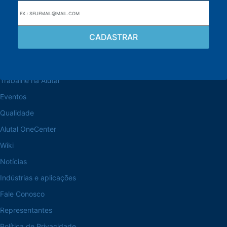
Navegue pelo site
Sobre a Alutal
Trabalhe na Alutal
Eventos
Qualidade
Alutal OneCenter
Wiki
Notícias
Indústrias e aplicações
Fale Conosco
Representantes
Política de Privacidade