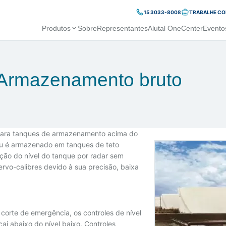
15 3033-8008
TRABALHE C
Produtos
Sobre
Representantes
Alutal OneCenter
Evento
Armazenamento bruto
o para tanques de armazenamento acima do
cru é armazenado em tanques de teto
ção do nível do tanque por radar sem
ervo-calibres devido à sua precisão, baixa
corte de emergência, os controles de nível
i abaixo do nível baixo. Controles