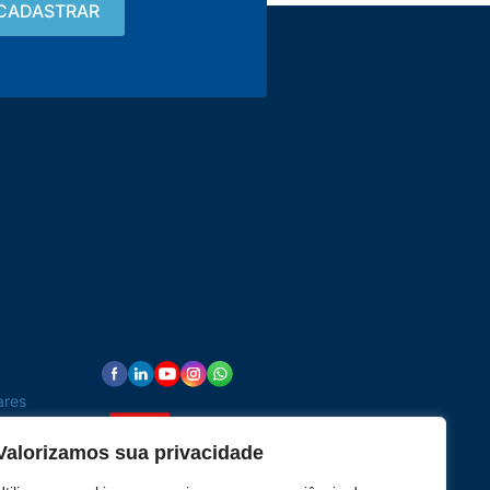
Contato
15 3033-8008
vendas@alutal.com.br
ares
Valorizamos sua privacidade