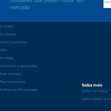
novidades que podem mudar seu
Navegue pelo site
Sede Fabril
mercado
Sobre a Alutal
Rua Sebastiana Nu
CEP 18.112-575 Vo
Trabalhe na Alutal
Eventos
Qualidade
Alutal OneCenter
Wiki
Notícias
Indústrias e aplicações
Fale Conosco
Representantes
Saiba mais
Política de Privacidade
Sobre Termopar, 
Sobre Radar de 