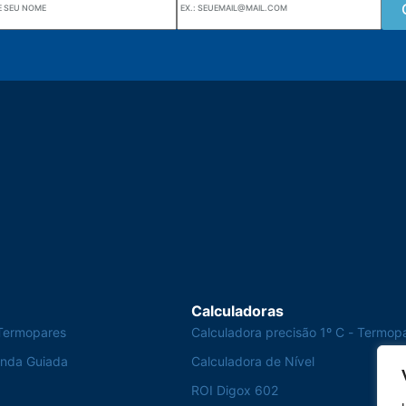
Wiki Alutal
nes, 133 Jd. Ana Cláudia -
Sensores de temperatura
torantim / SP
Calculadoras
Termopares
Calculadora precisão 1º C - Termop
Onda Guiada
Calculadora de Nível
ROI Digox 602