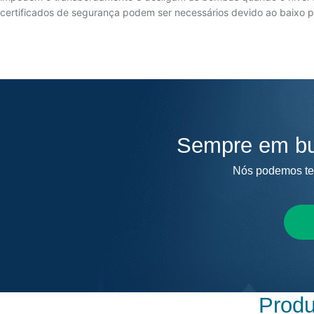
certificados de segurança podem ser necessários devido ao baixo po
Sempre em bu
Nós podemos te 
Produ