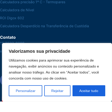
Calculadora precisão 1º C - Termopares
Calculadora de Nível
ROI Digox 602
Calculadora Desperdício na Transferência de Custódia
Contato
15 3033-8008
Valorizamos sua privacidade
vendas@alutal.com.br
Utilizamos cookies para aprimorar sua experiência de
navegação, exibir anúncios ou conteúdo personalizado e
analisar nosso tráfego. Ao clicar em “Aceitar todos”, você
concorda com nosso uso de cookies.
Personalizar
Rejeitar
Aceitar tudo