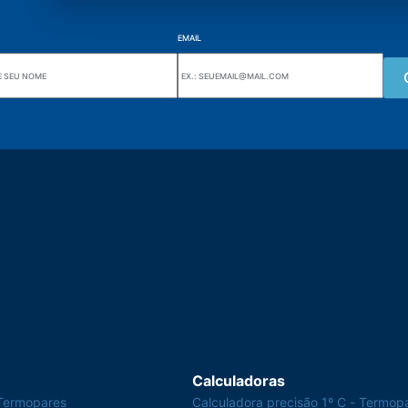
EMAIL
Wiki Alutal
nes, 133 Jd. Ana Cláudia -
Sensores de temperatura
torantim / SP
Calculadoras
Termopares
Calculadora precisão 1º C - Termop