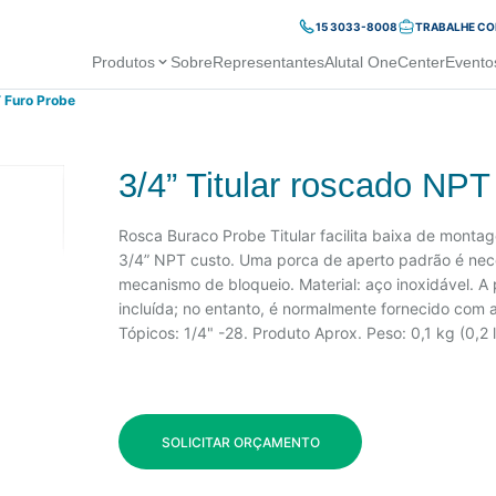
15 3033-8008
TRABALHE C
Produtos
Sobre
Representantes
Alutal OneCenter
Evento
T Furo Probe
3/4” Titular roscado NP
Rosca Buraco Probe Titular facilita baixa de monta
3/4” NPT custo. Uma porca de aperto padrão é nece
mecanismo de bloqueio. Material: aço inoxidável. A
incluída; no entanto, é normalmente fornecido com
Tópicos: 1/4" -28. Produto Aprox. Peso: 0,1 kg (0,2 
SOLICITAR ORÇAMENTO