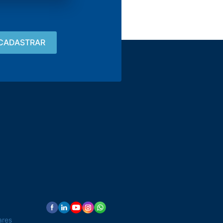
Contato
15 3033-8008
vendas@alutal.com.br
ares