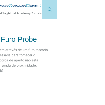
ONOSCO
QUALIDADE
WIKI
BR
s
Blog
Alutal Academy
Contato
T Furo Probe
gem através de um furo roscado
ssária para fornecer o
 porca de aperto não está
 a sonda de proximidade.
lb)