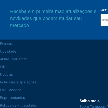
Receba em primeira mão atualizações e
NOME
novidades que podem mudar seu
Navegue pelo site
Sede Fabril
mercado
Sobre a Alutal
Rua Sebastiana Nu
CEP 18.112-575 Vo
Trabalhe na Alutal
Eventos
Qualidade
Alutal OneCenter
Wiki
Notícias
Indústrias e aplicações
Fale Conosco
Representantes
Saiba mais
Política de Privacidade
Sobre Termopar, 