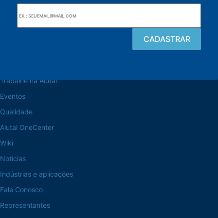
Navegue pelo site
Sobre a Alutal
Trabalhe na Alutal
Eventos
Qualidade
Alutal OneCenter
Wiki
Notícias
Indústrias e aplicações
Fale Conosco
Representantes