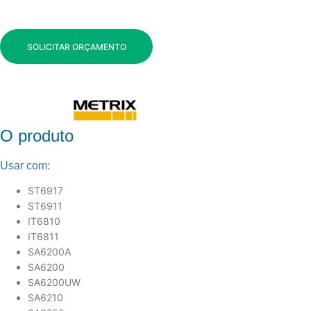
SOLICITAR ORÇAMENTO
O produto
Usar com:
ST6917
ST6911
IT6810
IT6811
SA6200A
SA6200
SA6200UW
SA6210